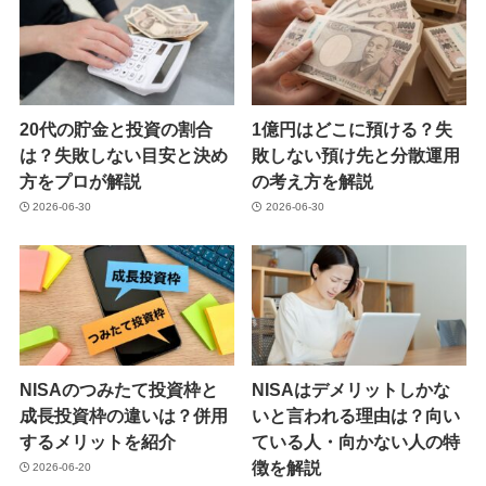
20代の貯金と投資の割合
1億円はどこに預ける？失
は？失敗しない目安と決め
敗しない預け先と分散運用
方をプロが解説
の考え方を解説
2026-06-30
2026-06-30
NISAのつみたて投資枠と
NISAはデメリットしかな
成長投資枠の違いは？併用
いと言われる理由は？向い
するメリットを紹介
ている人・向かない人の特
徴を解説
2026-06-20