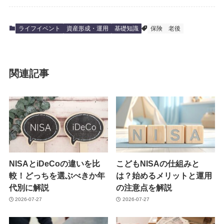
ライフイベント
資産形成・運用
基礎知識
保険
老後
関連記事
NISAとiDeCoの違いを比
こどもNISAの仕組みと
較！どっちを選ぶべきか年
は？始めるメリットと運用
代別に解説
の注意点を解説
2026-07-27
2026-07-27