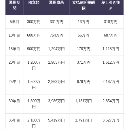
運用期
積立額
運用成果
支払信託報酬
差し引き後
間
額
※
5年目
300万円
331万円
13万円
318万円
10年目
600万円
754万円
66万円
687万円
15年目
900万円
1,294万円
178万円
1,115万円
20年目
1,200万
1,983万円
371万円
1,612万円
円
25年目
1,500万
2,863万円
676万円
2,187万円
円
30年目
1,800万
3,986万円
1,131万円
2,854万円
円
35年目
2,100万
5,419万円
1,791万円
3,627万円
円