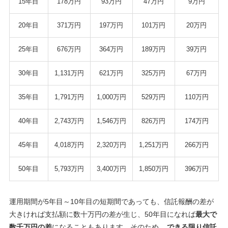
15年目
178万円
93万円
47万円
9万円
20年目
371万円
197万円
101万円
20万円
25年目
676万円
364万円
189万円
39万円
30年目
1,131万円
621万円
325万円
67万円
35年目
1,791万円
1,000万円
529万円
110万円
40年目
2,743万円
1,546万円
826万円
174万円
45年目
4,018万円
2,320万円
1,251万円
266万円
50年目
5,793万円
3,400万円
1,850万円
396万円
運用期間が5年目～10年目の短期間であっても、信託報酬の差が
大きければ支払額に数十万円の差が生じ、50年目になれば
最大で
数千万円の差
になることもあります。そのため、
できる限り信託