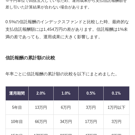
※千円単位で四捨五入しているため、運用成果から支払信託報酬額を
差し引いた計算結果が合わない場合があります。
0.5%の信託報酬のインデックスファンドと比較した時、最終的な
支払信託報酬額には1,454万円の差があります。信託報酬は1%未
満の差であっても、運用成果に大きく影響します。
信託報酬の累計額の比較
年率ごとに信託報酬の累計額の比較を以下にまとめました。
運用期間
2.0%
1.0%
0.5%
0.1%
5年目
13万円
6万円
3万円
1万円以下
10年目
66万円
34万円
17万円
3万円