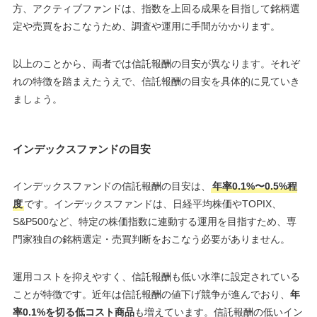
方、アクティブファンドは、指数を上回る成果を目指して銘柄選
定や売買をおこなうため、調査や運用に手間がかかります。
以上のことから、両者では信託報酬の目安が異なります。それぞ
れの特徴を踏まえたうえで、信託報酬の目安を具体的に見ていき
ましょう。
インデックスファンドの目安
インデックスファンドの信託報酬の目安は、
年率0.1%〜0.5%程
度
です。インデックスファンドは、日経平均株価やTOPIX、
S&P500など、特定の株価指数に連動する運用を目指すため、専
門家独自の銘柄選定・売買判断をおこなう必要がありません。
運用コストを抑えやすく、信託報酬も低い水準に設定されている
ことが特徴です。近年は信託報酬の値下げ競争が進んでおり、
年
率0.1%を切る低コスト商品
も増えています。信託報酬の低いイン