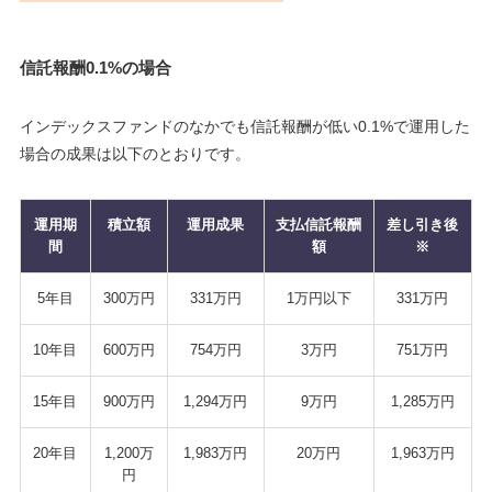
信託報酬0.1%の場合
インデックスファンドのなかでも信託報酬が低い0.1%で運用した
場合の成果は以下のとおりです。
運用期
積立額
運用成果
支払信託報酬
差し引き後
間
額
※
5年目
300万円
331万円
1万円以下
331万円
10年目
600万円
754万円
3万円
751万円
15年目
900万円
1,294万円
9万円
1,285万円
20年目
1,200万
1,983万円
20万円
1,963万円
円