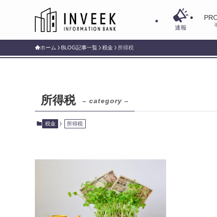
PRO
速報
ホーム
BLOG記事一覧
税金
所得税
所得税
– category –
税金
所得税