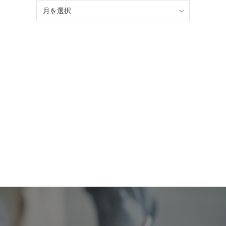
BLOG
記
事
ア
ー
カ
イ
ブ