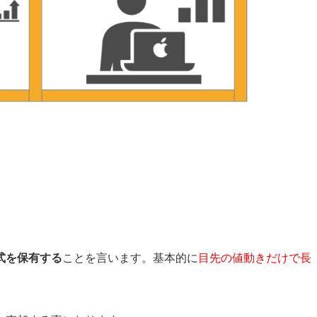
式を保有する
ことを言います。基本的に
目先の値動きだけで長