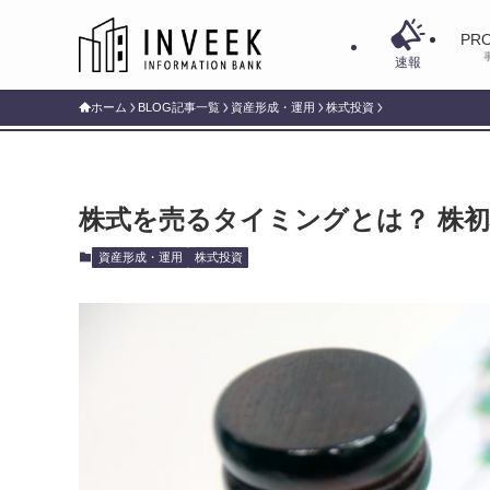
PRO
速報
ホーム
BLOG記事一覧
資産形成・運用
株式投資
株式を売るタイミングとは？ 株
資産形成・運用
株式投資