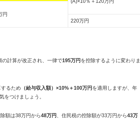
(A)×10％＋120万円
5万円
220万円
除額の計算が改正され、一律で
195万円
を控除するように変わり
算するため
（給与収入額）×10%＋100万円
を適用しますが、
年
は気をつけましょう
。
除額は38万円から
48万円
、住民税の控除額が33万円から
43万