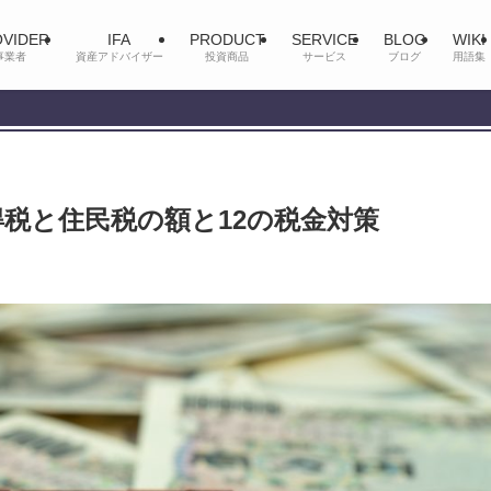
VIDER
IFA
PRODUCT
SERVICE
BLOG
WIKI
事業者
資産アドバイザー
投資商品
サービス
ブログ
用語集
得税と住民税の額と12の税金対策