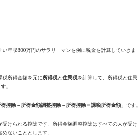
い年収800万円のサラリーマンを例に税金を計算していきま
課税所得金額を元に
所得税
と
住民税
を計算して、所得税と住民
ます。
所得控除－所得金額調整控除－所得控除＝課税所得金額
」です
が受けられる控除です。所得金額調整控除はすべての人が受け
含めないこととします。