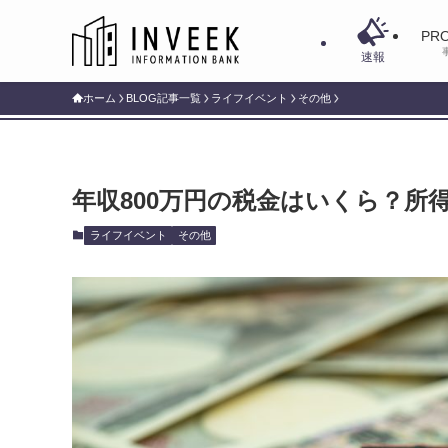
PRO
速報
ホーム
BLOG記事一覧
ライフイベント
その他
年収800万円の税金はいくら？所
ライフイベント
その他