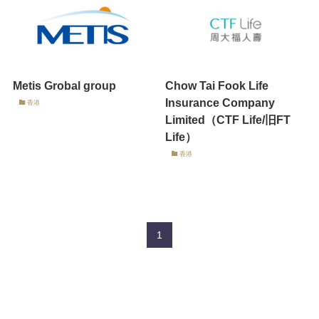
Metis Grobal group
Chow Tai Fook Life
Insurance Company
香港
Limited（CTF Life/旧FT
Life）
香港
1