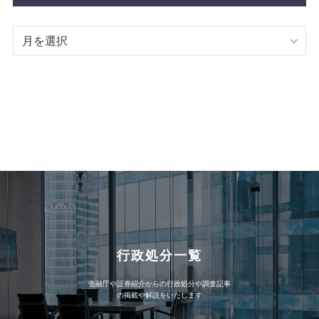
BLOG
記
事
ア
ー
カ
イ
ブ
行政処分一覧
金融庁や証券紹介からの行政処分や調査記事
の掲載や解説をいたします