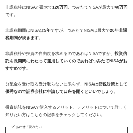
非課税枠はNISAが最大で
120万円
、つみたてNISAが最大で
40万円
です。
非課税期間はNISAは
5年
ですが、つみたてNISAは最大で
20年非課
税期間が続きます
。
非課税枠や投資の自由度を求めるのであればNISAですが、
投資信
託を長期間にわたって運用していくのであればつみたてNISAがお
すすめです
。
分配金を受け取る受け取らないに限らず、
NISAは節税対策として
優秀なので証券会社に申請して口座を開くといいでしょう
。
投資信託をNISAで購入するメリット、デメリットについて詳しく
知りたい方はこちらの記事をチェックしてください。
あわせて読みたい