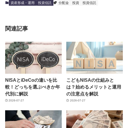
資産形成・運用
投資信託
分配金
投資
投資信託
関連記事
NISAとiDeCoの違いを比
こどもNISAの仕組みと
較！どっちを選ぶべきか年
は？始めるメリットと運用
代別に解説
の注意点を解説
2026-07-27
2026-07-27