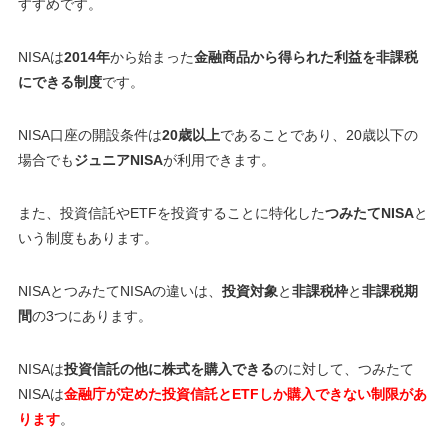
すすめです。
NISAは
2014年
から始まった
金融商品から得られた利益を非課税
にできる制度
です。
NISA口座の開設条件は
20歳以上
であることであり、20歳以下の
場合でも
ジュニアNISA
が利用できます。
また、投資信託やETFを投資することに特化した
つみたてNISA
と
いう制度もあります。
NISAとつみたてNISAの違いは、
投資対象
と
非課税枠
と
非課税期
間
の3つにあります。
NISAは
投資信託の他に株式を購入できる
のに対して、つみたて
NISAは
金融庁が定めた投資信託とETFしか購入できない制限があ
ります
。