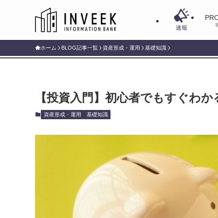
PRO
速報
ホーム
BLOG記事一覧
資産形成・運用
基礎知識
【投資入門】初心者でもすぐわか
資産形成・運用
基礎知識