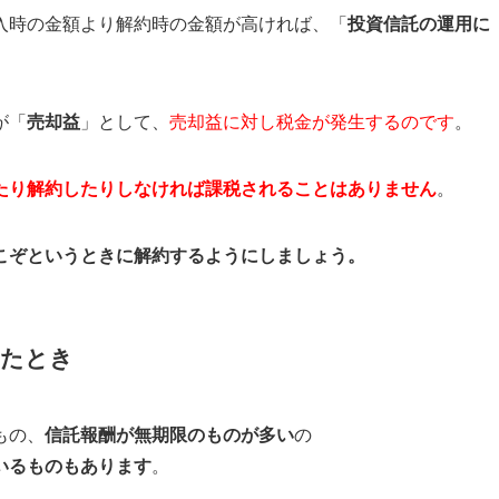
入時の金額より解約時の金額が高ければ、「
投資信託の運用に
が「
売却益
」として、
売却益に対し税
金が発生するのです
。
たり解約したりしなければ課税されるこ
とはありません
。
こぞというときに解約するようにしましょう。
したとき
もの、
信託報酬が無期限のものが多い
の
いるものもあります
。