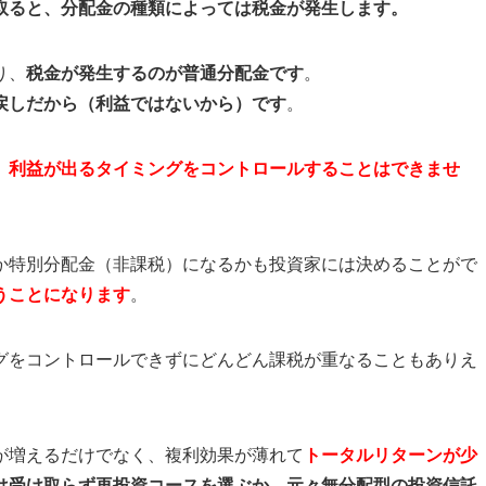
取ると、分配金の種類によっては税金が発生します。
り、
税金が発生するのが普通分配金です
。
戻しだから（利益ではないから）です
。
、
利益が出るタイミングをコントロールすることはできませ
か特別分配金（非課税）になるかも投資家には決めることがで
うことになります
。
グをコントロールできずにどんどん課税が重なることもありえ
が増えるだけでなく、複利効果が薄れて
トータルリターンが少
は受け取らず再投資コースを選ぶか、元々無分配型の投資信託