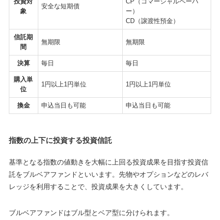
投資対
CP（コマーシャルペーパ
安全な短期債
象
ー）
CD（譲渡性預金）
信託期
無期限
無期限
間
決算
毎日
毎日
購入単
1円以上1円単位
1円以上1円単位
位
換金
申込当日も可能
申込当日も可能
指数の上下に投資する投資信託
基準となる指数の値動きを大幅に上回る投資成果を目指す投資信
託をブルベアファンドといいます。先物やオプションなどのレバ
レッジを利用することで、投資成果を大きくしています。
ブルベアファンドはブル型とベア型に分けられます。