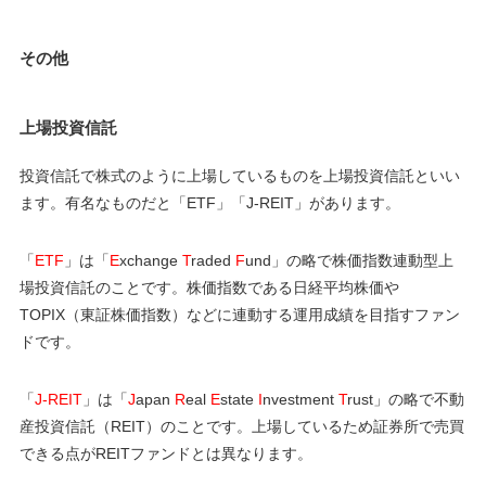
その他
上場投資信託
投資信託で株式のように上場しているものを上場投資信託といい
ます。有名なものだと「ETF」「J-REIT」があります。
「
ETF
」は「
E
xchange
T
raded
F
und」の略で株価指数連動型上
場投資信託のことです。株価指数である日経平均株価や
TOPIX（東証株価指数）などに連動する運用成績を目指すファン
ドです。
「
J-REIT
」は「
J
apan
R
eal
E
state
I
nvestment
T
rust」の略で不動
産投資信託（REIT）のことです。上場しているため証券所で売買
できる点がREITファンドとは異なります。