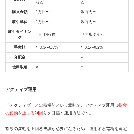
など
ど
購入金額
1万円〜
数万円〜
取引単位
1万円〜
数万円〜
取引タイミン
1日1回程度
リアルタイム
グ
手数料
年0.3〜0.5%
年0.1〜0.2%
分配金
○
×
信用取引
×
○
アクティブ運用
「アクティブ」とは積極的という意味で、アクティブ運用は
指数
の変動を上回る利回り
を目指す運用方法です。
指数の変動を上回る成績が必要になるため、運用する銘柄を選定