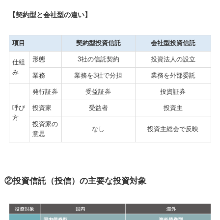
【契約型と会社型の違い】
項目
契約型投資信託
会社型投資信託
形態
3社の信託契約
投資法人の設立
仕組
み
業務
業務を3社で分担
業務を外部委託
発行証券
受益証券
投資証券
呼び
投資家
受益者
投資主
方
投資家の
なし
投資主総会で反映
意思
②投資信託（投信）の主要な投資対象