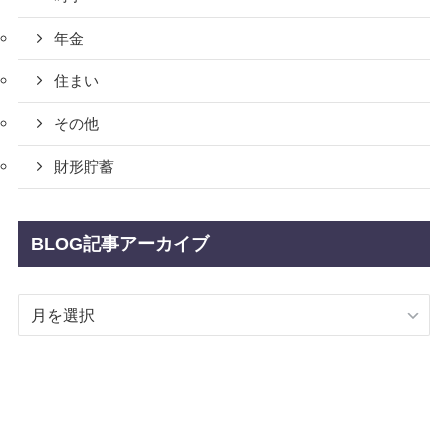
年金
住まい
その他
財形貯蓄
BLOG記事アーカイブ
BLOG
記
事
ア
ー
カ