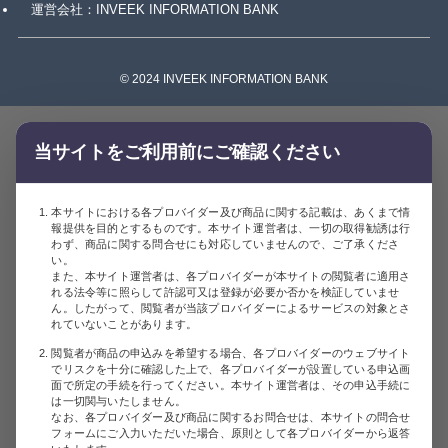
運営会社：INVEEK INFORMATION BANK
©
2024 INVEEK INFORMATION BANK
当サイトをご利用前にご確認ください
本サイトにおける各プロバイダー及び商品に関する記載は、あくまで情
報提供を目的とするものです。本サイト運営者は、一切の取得勧誘は行
わず、商品に関する問合せにも対応していませんので、ご了承くださ
い。
また、本サイト運営者は、各プロバイダーが本サイトの閲覧者に適用さ
れる法令等に照らして許認可又は登録が必要か否かを検証していませ
ん。したがって、閲覧者が当該プロバイダーによるサービスの対象とさ
れていないことがあります。
閲覧者が商品の申込みを希望する場合、各プロバイダーのウェブサイト
でリスクを十分に確認した上で、各プロバイダーが設置している申込画
面で所定の手続を行ってください。本サイト運営者は、その申込手続に
は一切関与いたしません。
なお、各プロバイダー及び商品に関するお問合せは、本サイトの問合せ
フォームにご入力いただいた場合、原則として各プロバイダーから返答