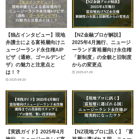
【独占インタビュー】現地
【NZ金融プロが解説】
弁護士による富裕層向けニ
2025年4月施行、ニュージ
ュージーランド永住権AIP
ーランド富裕層向け永住権
ビザ（通称、ゴールデンビ
「新制度」の全貌と旧制度
ザ）の魅力と注意点と
からの変更点
は！？
2025-07-29
2025-09-20
【実践ガイド】2025年4月
【NZ現地プロに訊く】「富