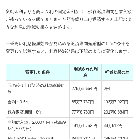
変動金利よりも高い金利の固定金利かつ、残存返済期間と借入額
が残っている状態でまとまった額を繰り上げ返済すると上記のよ
うな利息の削減効果を見込めます。
一番高い利息軽減効果が見込める返済期間短縮型の1つの条件を
変更して試算すると、利息軽減効果は下記のように変化します。
削減された利
変更した条件
軽減効果の差
息
元の繰り上げ返済の利息軽減効
279万5,664 円
0円
果
金利：0.5％
85万7,737円
193万7,927円
残存返済期間：8年
77万8,780円
201万6,884円
当初借入額：2,000万円（残高が
191万4,752 円
88万912円
約1,200万円）
繰り上げ返済額：100万円
34万1,367 円
245万4,297円