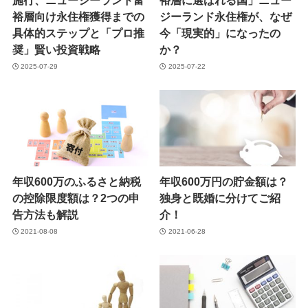
施行、ニュージーランド富
裕層に選ばれる国」ニュー
裕層向け永住権獲得までの
ジーランド永住権が、なぜ
具体的ステップと「プロ推
今「現実的」になったの
奨」賢い投資戦略
か？
2025-07-29
2025-07-22
年収600万のふるさと納税
年収600万円の貯金額は？
の控除限度額は？2つの申
独身と既婚に分けてご紹
告方法も解説
介！
2021-08-08
2021-06-28