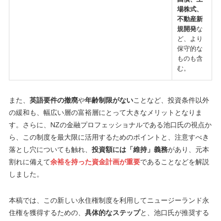
場株式、
不動産新
規開発
な
ど、より
保守的な
ものも含
む。
また、
英語要件の撤廃
や
年齢制限がない
ことなど、投資条件以外
の緩和も、幅広い層の富裕層にとって大きなメリットとなりま
す。さらに、NZの金融プロフェッショナルである池口氏の視点か
ら、この制度を最大限に活用するためのポイントと、注意すべき
落とし穴についても触れ、
投資額には「維持」義務
があり、元本
割れに備えて
余裕を持った資金計画が重要
であることなどを解説
しました。
本稿では、この新しい永住権制度を利用してニュージーランド永
住権を獲得するための、
具体的なステップ
と、池口氏が推奨する