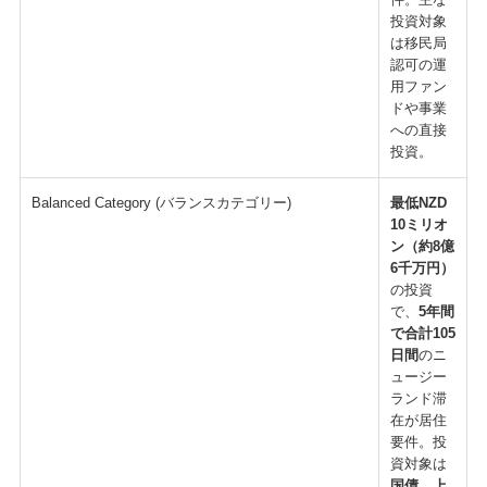
投資対象
は移民局
認可の運
用ファン
ドや事業
への直接
投資。
Balanced Category (バランスカテゴリー)
最低NZD
10ミリオ
ン（約8億
6千万円）
の投資
で、
5年間
で合計105
日間
のニ
ュージー
ランド滞
在が居住
要件。投
資対象は
国債、上