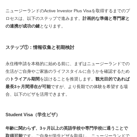
ニュージーランドのActive Investor Plus Visaを取得するまでのプ
ロセスは、以下のステップで進みます。
計画的な準備と専門家と
の連携が成功の鍵
となります。
ステップ①：情報収集と初期検討
永住権申請を本格的に始める前に、まずはニュージーランドでの
生活がご自身やご家族のライフスタイルに合うかを確認するため
の
トライアル期間
を設けることを推奨します。
観光目的であれば
最長3ヶ月間滞在が可能
ですが、より長期での体験を希望する場
合、以下のビザを活用できます。
Student Visa
（学生ビザ）
年齢に関わらず、3ヶ月以上の英語学校や専門学校に通うことで
取得可能
です。ご自身が学生ビザを取得し、ニュージーランドで