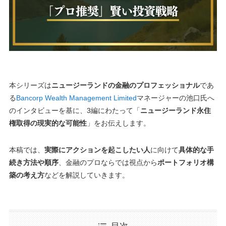
本シリーズは
ニュージーランドの金融のプロフェッショナル
であ
る
Bancorp Wealth Management Limited
マネージャーの池口氏へ
のインタビューを基に、3編にわたって「
ニュージーランド永住
権取得の現実的な可能性
」をお伝えします。
本稿では、
実際にアクションを起こしたい人
に向けて
具体的な手
続き方法や順序
、金融のプロならでは視点から
ポートフォリオ構
築の考え方
などを解説していきます。