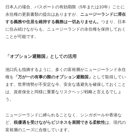
日本人の場合、パスポートの有効期限（5年または10年）ごとに
永住権の更新書類の提出はありますが、
ニュージーランドに滞在
する義務や住居を維持する義務は一切ありません。
つまり、日本
に住み続けながらも、ニュージーランドの永住権を保持しておく
ことが可能です。
「オプション避難国」としての活用
池口氏も指摘するように、多くの富裕層がニュージーランド永住
権を
「万が一の有事の際のオプション避難国」
として取得してい
ます。世界情勢が不安定な今、安全な逃避先を確保しておくこと
は、資産保全と同様に重要なリスクヘッジ戦略と言えるでしょ
う。
ニュージーランドに縛られることなく、シンガポールや香港な
ど、
税優遇を受けながらビジネスを展開できる柔軟性
は、現代の
富裕層のニーズに合致しています。