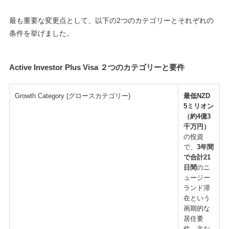
最も重要な変更点として、以下の2つのカテゴリーとそれぞれの
条件を挙げました。
Active Investor Plus Visa
２つのカテゴリーと要件
Growth Category (グロースカテゴリー)
最低NZD
5ミリオン
（約4億3
千万円）
の投資
で、
3年間
で合計21
日間
のニ
ュージー
ランド滞
在という
画期的な
居住要
件。主な