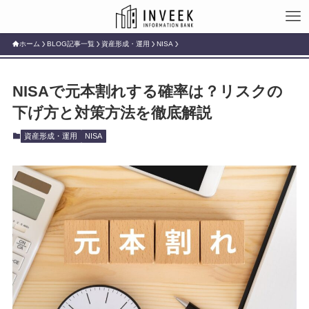
ホーム
BLOG記事一覧
資産形成・運用
NISA
NISAで元本割れする確率は？リスクの
下げ方と対策方法を徹底解説
資産形成・運用
NISA