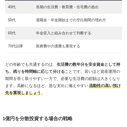
40代
長期の生活費・教育費・住宅費の捻出
50代
退職金・年金開始までの空白期間の埋め方
60代
年金収入と組み合わせて判断する
70代以降
医療費や介護費も重視する
どの年齢でも共通するのは、
生活費の数年分を安全資金として持
ち、残りを時間軸に応じて分ける
ことです。若いほど資産運用の
期間を長く取りやすい一方で、必要な生活費の総額は大きくなり
ます。高齢になるほど、急な支出に備えやすい
流動性の高い預け
先を重視しましょう
。
1億円を分散投資する場合の戦略