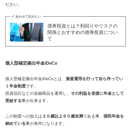
ださい。
あわせて読みたい
債券投資とは？利回りやリスクの
関係とおすすめの債券投資につい
て
個人型確定拠出年金iDeCo
個人型確定拠出年金iDeCoとは、
資産運用を行って自ら作ってい
く年金制度
です。
投資信託などの金融商品を運用し、
その利益を老後に年金として
受給する
事が出来ます。
この制度への加入は
２０歳以上６０歳未満
である事、
国民年金を
納めている
事が条件になります。