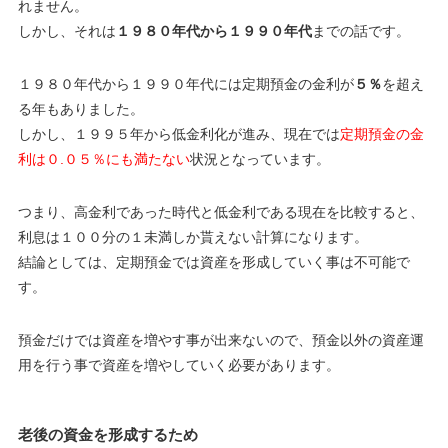
れません。
しかし、それは
１９８０年代から１９９０年代
までの話です。
１９８０年代から１９９０年代には定期預金の金利が
５％
を超え
る年もありました。
しかし、１９９５年から低金利化が進み、現在では
定期預金の金
利は０.０５％にも満たない
状況となっています。
つまり、高金利であった時代と低金利である現在を比較すると、
利息は
１００分の１未満
しか貰えない
計算になります。
結論としては、
定期預金では
資産を形成していく事は不可能
で
す。
預金だけでは資産を増やす事が出来ないので、預金以外の資産運
用を行う事で資産を増やしていく必要があります。
老後の資金を形成するため