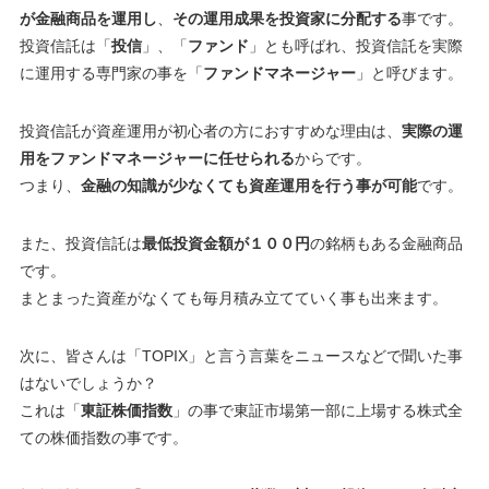
が金融商品を運用し
、
その運用成果を投資家に分配する
事です。
投資信託は「
投信
」、「
ファンド
」とも呼ばれ、投資信託を実際
に運用する専門家の事を「
ファンドマネージャー
」と呼びます。
投資信託が資産運用が初心者の方におすすめな理由は、
実際の運
用をファンドマネージャーに任せられる
からです。
つまり、
金融の知識が少なくても資産運用を行う事が可能
です。
また、投資信託は
最低投資金額が１００円
の銘柄もある金融商品
です。
まとまった資産がなくても毎月積み立てていく事も出来ます。
次に、皆さんは「
TOPIX
」と言う言葉をニュースなどで聞いた事
はないでしょうか？
これは「
東証株価指数
」の事で東証市場第一部に上場する株式全
ての株価指数の事です。