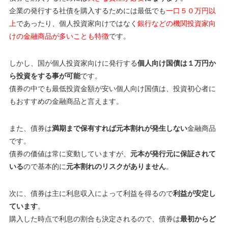
企業の発行する社債を購入するためには最低でも
一口５０万円以
上
であったり、個人投資家向けではなく
銀行などの機関投資家向
けの金融商品が多いことも特徴
です。
しかし、国が個人投資家向けに発行する
個人向け国債は１万円か
ら投資をする事が可能
です。
債券の中でも最低投資金額が安い個人向け国債は、投資初心者に
もおすすめの金融商品と言えます。
また、債券は
満期まで保有すれば元本割れが発生しない
金融商品
です。
債券の価値は常に変動していますが、
元本が発行元に保証されて
いる
ので基本的に
元本割れのリスクがありません
。
次に、債券は主に利息収入によって利益を得るので
利益が安定し
ています
。
購入した時点で利息の割合も決定されるので、債券は
最初からど