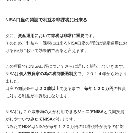
NISA口座の開設で利益を非課税に出来る
次に、
資産運用において節税は非常に重要
です。
そのため、利益を非課税に出来るNISA口座の開設は資産運用にお
ける節税において効果的であると言えます。
この項目ではNISA口座についてさらに詳しく解説していきます。
NISAは
個人投資家の為の税制優遇制度
で、２０１４年から始まり
ました。
口座の開設条件は
２０歳以上
である事で、
毎年１２０万円
の投資
に対する利益が非課税になります。
NISAには２０歳未満の人が利用できる
ジュニアNISA
と長期投資
がしやすい
つみたてNISA
があります。
つみたてNISAはNISAが毎年１２０万円の非課税枠があるのに対