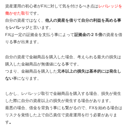
資産運用の初心者がFXに対して気を付けるべき点は
レバレッジを
働かせた取引
です。
自分の資産ではなく、
他人の資産を借りて自分の利益を高める事
を
レバレッジ
と言います。
FXは一定の証拠金を支払う事によって
証拠金の２５倍
の資産を借
りる事が出来ます。
自分の資産で金融商品を購入した場合、考えられる最大の損失は
購入した金融商品が無価値になる
事です。
つまり、金融商品を購入した
元本以上の損失は基本的には発生し
ない
事になります。
しかし、レバレッジ取引で金融商品を購入する場合、
損失が発生
した際に自分の資産以上の損失が発生する
場合があります。
最悪の場合、
借金を背負う事にも繋がるので、FXを始める場合は
リスクを覚悟した上で自己責任で資産運用を行う必要がありま
す
。