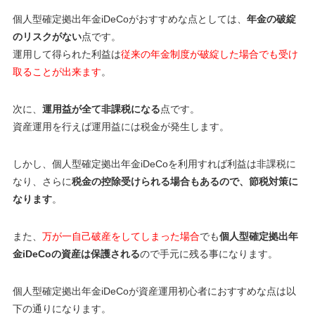
個人型確定拠出年金iDeCoがおすすめな点としては、
年金の破綻
のリスクがない
点です。
運用して得られた利益は
従来の年金制度が破綻した場合でも受け
取ることが出来ます
。
次に、
運用益が全て非課税になる
点です。
資産運用を行えば運用益には税金が発生します。
しかし、個人型確定拠出年金iDeCoを利用すれば利益は非課税に
なり、さらに
税金の控除受けられる場合もあるので、節税対策に
なります
。
また、
万が一自己破産をしてしまった場合
でも
個人型確定拠出年
金iDeCoの資産は保護される
ので手元に残る事になります。
個人型確定拠出年金iDeCoが資産運用初心者におすすめな点は以
下の通りになります。