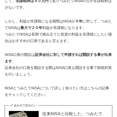
して、
非課税枠は４０万円
でありつみたてNISAの方が非課税枠は
少ないです。
しかし、利益が非課税になる期間はNISAが
５年
に対して、つみた
てNISAは
最大で２０年
利益が非課税になります。
つみたてNISAは長期で積み立てた投資の利益を非課税にしたい場
合はおすすめの口座であると言えます。
NISA口座の開設は
証券会社に対して申請すれば開設する事が出来
ます
。
証券会社の口座を開設する際はNISA口座も開設する事で節税対策
を行いましょう。
NISAとつみたてNISAについて詳しく知りたい方はこちらの記事
をチェックしてください。
あわせて読みたい
従来NISAと比較した、つみたて