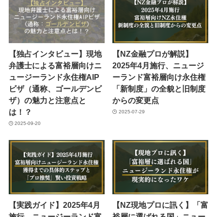
【独占インタビュー】現地
【NZ金融プロが解説】
弁護士による富裕層向けニ
2025年4月施行、ニュージ
ュージーランド永住権AIP
ーランド富裕層向け永住権
ビザ（通称、ゴールデンビ
「新制度」の全貌と旧制度
ザ）の魅力と注意点と
からの変更点
は！？
2025-07-29
2025-09-20
【実践ガイド】2025年4月
【NZ現地プロに訊く】「富
施行、ニュージーランド富
裕層に選ばれる国」ニュー