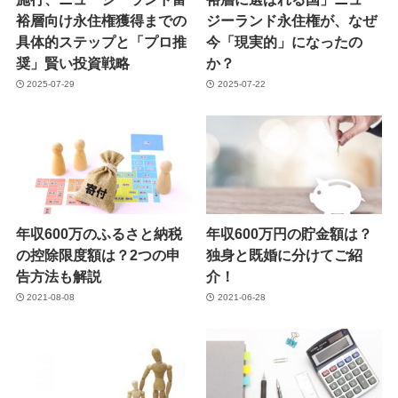
裕層向け永住権獲得までの
ジーランド永住権が、なぜ
具体的ステップと「プロ推
今「現実的」になったの
奨」賢い投資戦略
か？
2025-07-29
2025-07-22
年収600万のふるさと納税
年収600万円の貯金額は？
の控除限度額は？2つの申
独身と既婚に分けてご紹
告方法も解説
介！
2021-08-08
2021-06-28