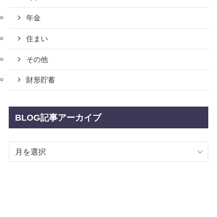
年金
住まい
その他
財形貯蓄
BLOG記事アーカイブ
BLOG
記
事
ア
ー
カ