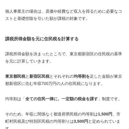
個人事業主の場合は、原価や経費など収入を得るために必要なコ
ストと基礎控除を引いた額が課税の対象です
。
課税所得金額を元に住民税を計算する
課税所得金額を決まったところで、東京都新宿区の住民税の基準
を元に計算していきます。
東京都民税
と
新宿区民税
とそれぞれの
均等割を
足した金額が東京
都新宿区に住む年収700万円の人の住民税になります。
均等割は「
全ての住民一律に、一定額の税金を課す
」制度です。
そのため、年収に関係なく都道府県民税の均等割は
1,500円
、市
町村民税及び特別区民税の均等割りは
3,500円
と定められていま
す。