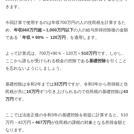
きます。
今回計算で使用するのは年収700万円の人の住民税を計算するた
め、
年収660万円超～1,000万円以下
の人の給与所得控除後の金額
である「
年収 × 90% － 120万円
」を適用します。
よって計算式は、700万×90％－120万＝
510万円
です。しかし、
ここから誰もが受けられる税金の控除である
基礎控除
を引くこと
を忘れないようにしましょう。
基礎控除は令和2年までは
33万円
ですが、令和3年から所得税と住
民税が共に
10万円
ずつ引き上げられるので住民税の基礎控除は
43
万円
です。
ここでは法改正後の令和3年の基礎控除を前提に計算すると、510
万円－43万円＝
467万円
が住民税の課税の対象となる所得金額と
なります。