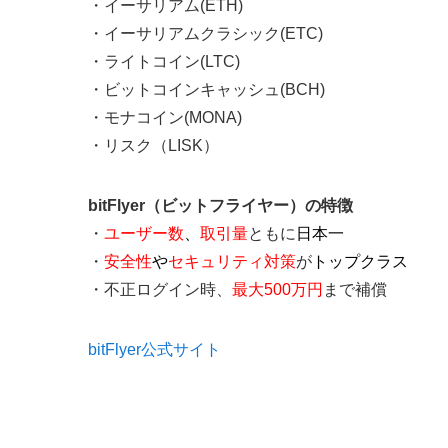
・イーサリアム(ETH)
・イーサリアムクラシック(ETC)
・ライトコイン(LTC)
・ビットコインキャッシュ(BCH)
・モナコイン(MONA)
・リスク（LISK）
bitFlyer（ビットフライヤー）の特徴
・
ユーザー数
、
取引量
ともに
日本一
・
安全性
や
セキュリティ対策
が
トップクラス
・不正ログイン時、
最大500万円
まで補償
bitFlyer公式サイト