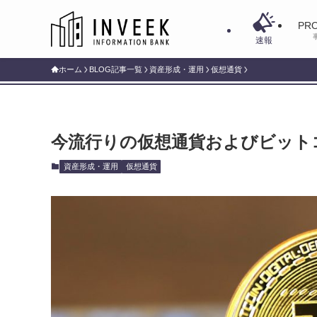
PRO
速報
ホーム
BLOG記事一覧
資産形成・運用
仮想通貨
今流行りの仮想通貨およびビット
資産形成・運用
仮想通貨