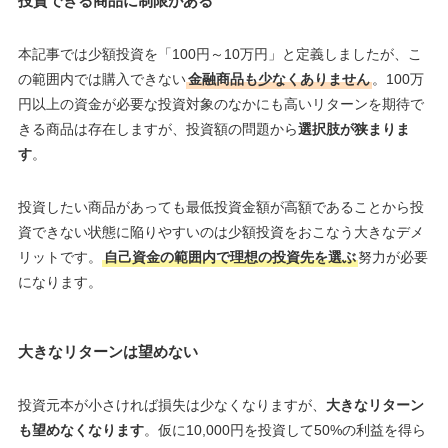
投資できる商品に制限がある
本記事では少額投資を「100円～10万円」と定義しましたが、こ
の範囲内では購入できない
金融商品も少なくありません
。100万
円以上の資金が必要な投資対象のなかにも高いリターンを期待で
きる商品は存在しますが、投資額の問題から
選択肢が狭まりま
す
。
投資したい商品があっても最低投資金額が高額であることから投
資できない状態に陥りやすいのは少額投資をおこなう大きなデメ
リットです。
自己資金の範囲内で理想の投資先を選ぶ
努力が必要
になります。
大きなリターンは望めない
投資元本が小さければ損失は少なくなりますが、
大きなリターン
も望めなくなります
。仮に10,000円を投資して50%の利益を得ら