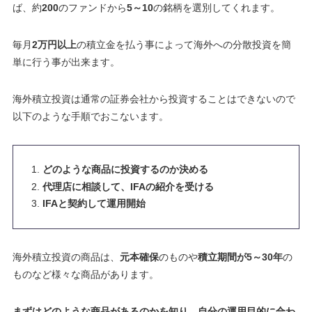
ば、約
200
のファンドから
5～10
の銘柄を選別してくれます。
毎月
2万円以上
の積立金を払う事によって海外への分散投資を簡
単に行う事が出来ます。
海外積立投資は通常の証券会社から投資することはできないので
以下のような手順でおこないます。
どのような商品に投資するのか決める
代理店に相談して、IFAの紹介を受ける
IFAと契約して運用開始
海外積立投資の商品は、
元本確保
のものや
積立期間が5～30年
の
ものなど様々な商品があります。
まずはどのような商品があるのかを知り、自分の運用目的に合わ