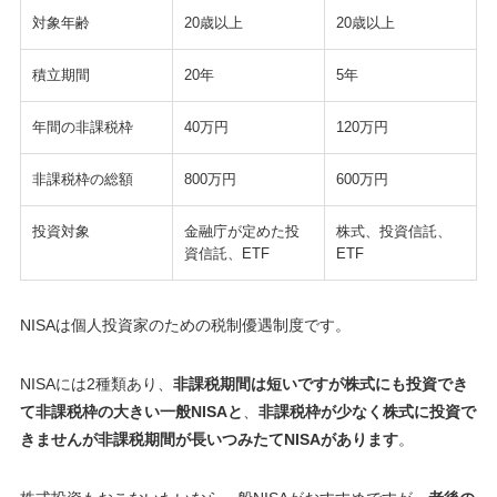
対象年齢
20歳以上
20歳以上
積立期間
20年
5年
年間の非課税枠
40万円
120万円
非課税枠の総額
800万円
600万円
投資対象
金融庁が定めた投
株式、投資信託、
資信託、ETF
ETF
NISAは個人投資家のための税制優遇制度です。
NISAには2種類あり、
非課税期間は短いですが株式にも投資でき
て非課税枠の大きい一般NISAと
、
非課税枠が少なく株式に投資で
きませんが非課税期間が長いつみたてNISAがあります
。