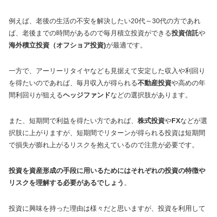
例えば、老後の生活の不安を解決したい20代～30代の方であれ
ば、老後までの時間があるので毎月積立投資ができる
投資信託
や
海外積立投資（オフショア投資)
が最適です。
一方で、アーリーリタイヤなども見据えて安定した収入や利回り
を得たいのであれば、毎月収入が得られる
不動産投資
や高めの年
間利回りが狙える
ヘッジファンド
などの選択肢があります。
また、短期間で利益を得たい方であれば、
株式投資
や
FX
などが選
択肢に上がりますが、
短期間でリターンが得られる投資は短期間
で損失が膨れ上がるリスクを抱えているので注意が必要です
。
投資を資産形成の手段に用いるためにはそれぞれの投資の特徴や
リスクを理解する必要があるでしょう
。
投資に興味を持った理由は様々だと思いますが、
投資を利用して