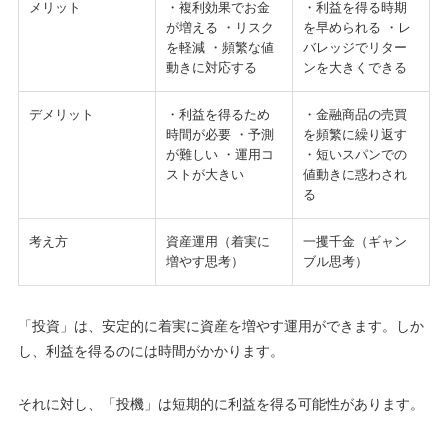
メリット
・複利効果でお金
・利益を得る時期
が増える ・リスク
を早められる ・レ
を軽減 ・頻繁な値
バレッジでリター
動きに対応する
ンを大きくできる
デメリット
・利益を得るため
・金融商品の売買
時間が必要 ・予測
を頻繁に繰り返す
が難しい ・運用コ
・短いスパンでの
ストが大きい
値動きに惑わされ
る
考え方
資産運用（着実に
一攫千金（ギャン
増やす思考）
ブル思考）
「投資」は、安定的に着実に資産を増やす運用ができます。しか
し、利益を得るのには時間がかかります。
それに対し、「投機」は短期的に利益を得る可能性があります。