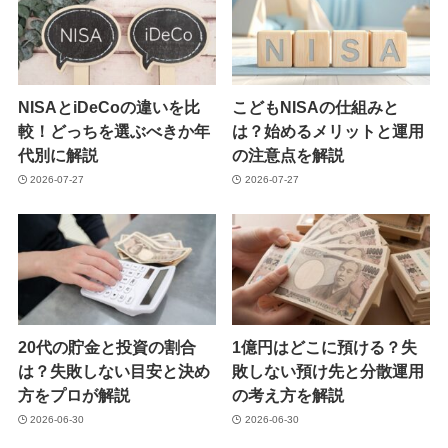
NISAとiDeCoの違いを比
こどもNISAの仕組みと
較！どっちを選ぶべきか年
は？始めるメリットと運用
代別に解説
の注意点を解説
2026-07-27
2026-07-27
20代の貯金と投資の割合
1億円はどこに預ける？失
は？失敗しない目安と決め
敗しない預け先と分散運用
方をプロが解説
の考え方を解説
2026-06-30
2026-06-30