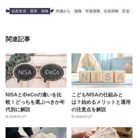
資産形成・運用
保険
何歳から
保険
学資保険
生命保険
貯金
関連記事
NISAとiDeCoの違いを比
こどもNISAの仕組みと
較！どっちを選ぶべきか年
は？始めるメリットと運用
代別に解説
の注意点を解説
2026-07-27
2026-07-27