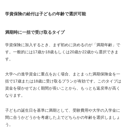
学資保険の給付は子どもの年齢で選択可能
満期時に一括で受け取るタイプ
学資保険に加入するとき、まず初めに決めるのが「
満期年齢
」で
す。一般的には
17歳か18歳もしくは20歳か22歳
から選択できま
す。
大学への進学資金に重点をおく
場合、
まとまった満期保険金を一
括で
17歳または18歳に受け取るプラン
が有効
です。このタイプは
資金を寝かせておく期間が長いことから、もっとも返戻率が高く
なります。
子どもの誕生日を基準に満期として、受験費用や大学の入学金に
間に合うかどうかを考慮した上でどちらかの年齢を選択しましょ
う。