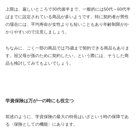
上限は、厳しいところで
30代後半まで
、一般的には
50代～60代半
ばまで
に設定されている商品が多いようです。特に契約者が男性
の場合には、
平均寿命が女性よりも短いこともあり年齢制限がか
かりやすい
ので注意しましょう。
ちなみに、ごく一部の商品では
75歳まで
契約できる商品もありま
す。祖父母が孫のために契約したい、という際には、そうした商
品も検討してみてもよいでしょう。
学資保険は万が一の時にも役立つ
前述のように、学資保険の最大の特長はいざという時の保障であ
る〈
保険としての機能
〉にあります。