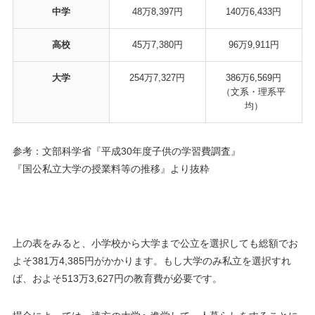
中学
48万8,397円
140万6,433円
高校
45万7,380円
96万9,911円
大学
254万7,327円
386万6,569円
（文系・理系平
均）
参考：文部科学省『平成30年度子供の学習費調査』
『国公私立大学の授業料等の推移』より抜粋
上の表をみると、小学校から大学まで公立を選択しても総額で
お
よそ
381万4,385円
がかかります。もし大学のみ私立を選択すれ
ば、
およそ
513万3,627円
の教育費が必要です。