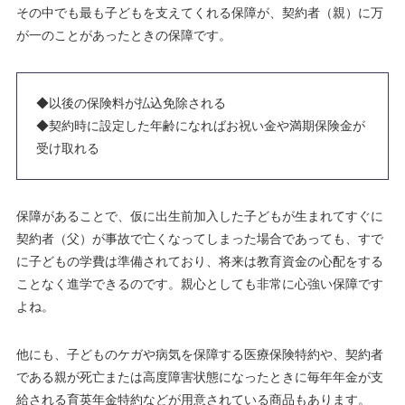
その中でも最も子どもを支えてくれる保障が、契約者（親）に万
が一のことがあったときの保障です。
◆以後の保険料が払込免除される
◆契約時に設定した年齢になればお祝い金や満期保険金が
受け取れる
保障があることで、仮に出生前加入した子どもが生まれてすぐに
契約者（父）が事故で亡くなってしまった場合であっても、すで
に子どもの学費は準備されており、将来は教育資金の心配をする
ことなく進学できるのです。親心としても非常に心強い保障です
よね。
他にも、子どものケガや病気を保障する
医療保険特約
や、契約者
である親が死亡または高度障害状態になったときに毎年年金が支
給される
育英年金特約
などが用意されている商品もあります。