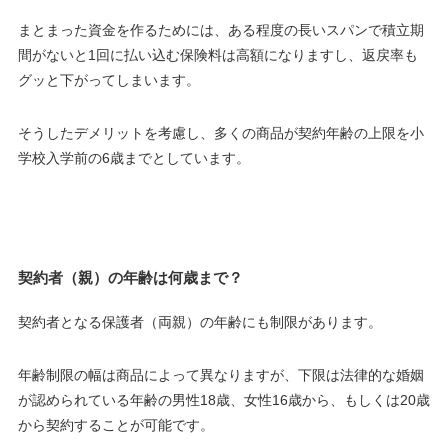
まとまった資金を作るためには、ある程度の長いスパンで積立期
間がないと1回に払い込む保険料は高額になりますし、返戻率も
グッと下がってしまいます。
そうしたデメリットを考慮し、多くの商品が契約年齢の上限を
小
学校入学前の6歳まで
としています。
契約者（親）の年齢は何歳まで？
契約者となる保護者（両親）の年齢にも制限があります。
年齢制限の幅は商品によって異なりますが、下限は法律的な婚姻
が認められている年齢の
男性18歳、女性16歳
から
、もしくは
20歳
から
契約することが可能です。