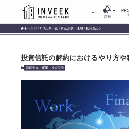
PRO
速報
ホーム
BLOG記事一覧
資産形成・運用
投資信託
投資信託の解約におけるやり方や
資産形成・運用
投資信託