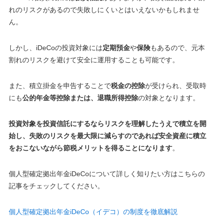
れのリスクがあるので失敗しにくいとはいえないかもしれませ
ん
。
しかし、iDeCoの投資対象には
定期預金
や
保険
もあるので、元本
割れのリスクを避けて安全に運用することも可能です。
また、積立掛金を申告することで
税金の控除
が受けられ、受取時
にも
公的年金等控除または、退職所得控除
の対象となります。
投資対象を投資信託にするならリスクを理解したうえで積立を開
始し、失敗のリスクを最大限に減らすのであれば安全資産に積立
をおこないながら節税メリットを得ることになります
。
個人型確定拠出年金iDeCoについて詳しく知りたい方はこちらの
記事をチェックしてください。
個人型確定拠出年金iDeCo（イデコ）の制度を徹底解説