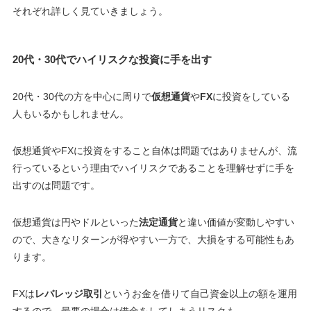
それぞれ詳しく見ていきましょう。
20代・30代でハイリスクな投資に手を出す
20代・30代の方を中心に周りで
仮想通貨
や
FX
に投資をしている
人もいるかもしれません。
仮想通貨やFXに投資をすること自体は問題ではありませんが、
流
行っているという理由でハイリスクであることを理解せずに手を
出すのは問題です
。
仮想通貨は円やドルといった
法定通貨
と違い価値が変動しやすい
ので、
大きなリターンが得やすい一方で、大損をする可能性もあ
ります
。
FXは
レバレッジ取引
というお金を借りて自己資金以上の額を運用
するので、
最悪の場合は借金をしてしまうリスクも
。