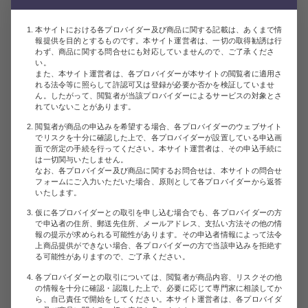
本サイトにおける各プロバイダー及び商品に関する記載は、あくまで情
報提供を目的とするものです。本サイト運営者は、一切の取得勧誘は行
わず、商品に関する問合せにも対応していませんので、ご了承くださ
い。
また、本サイト運営者は、各プロバイダーが本サイトの閲覧者に適用さ
れる法令等に照らして許認可又は登録が必要か否かを検証していませ
ん。したがって、閲覧者が当該プロバイダーによるサービスの対象とさ
れていないことがあります。
閲覧者が商品の申込みを希望する場合、各プロバイダーのウェブサイト
でリスクを十分に確認した上で、各プロバイダーが設置している申込画
面で所定の手続を行ってください。本サイト運営者は、その申込手続に
は一切関与いたしません。
なお、各プロバイダー及び商品に関するお問合せは、本サイトの問合せ
フォームにご入力いただいた場合、原則として各プロバイダーから返答
いたします。
仮に各プロバイダーとの取引を申し込む場合でも、各プロバイダーの方
で申込者の住所、郵送先住所、メールアドレス、支払い方法その他の情
報の提示が求められる可能性があります。その申込者情報によって法令
上商品提供ができない場合、各プロバイダーの方で当該申込みを拒絶す
る可能性がありますので、ご了承ください。
各プロバイダーとの取引については、閲覧者が商品内容、リスクその他
の情報を十分に確認・認識した上で、必要に応じて専門家に相談してか
ら、自己責任で開始をしてください。本サイト運営者は、各プロバイダ