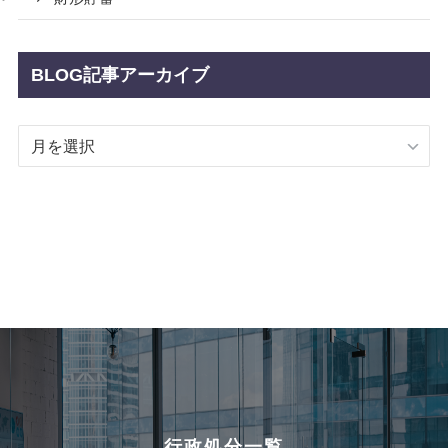
BLOG記事アーカイブ
BLOG
記
事
ア
ー
カ
イ
ブ
行政処分一覧