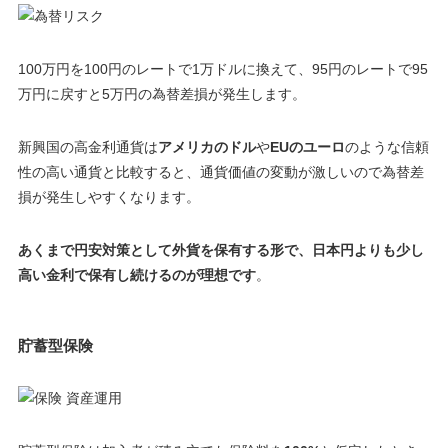
100万円を100円のレートで1万ドルに換えて、95円のレートで95
万円に戻すと
5万円
の為替差損が発生します。
新興国の高金利通貨は
アメリカのドル
や
EUのユーロ
のような信頼
性の高い通貨と比較すると、
通貨価値の変動が激しいので為替差
損が発生しやすくなります
。
あくまで円安対策として外貨を保有する形で、日本円よりも少し
高い金利で保有し続けるのが理想です
。
貯蓄型保険