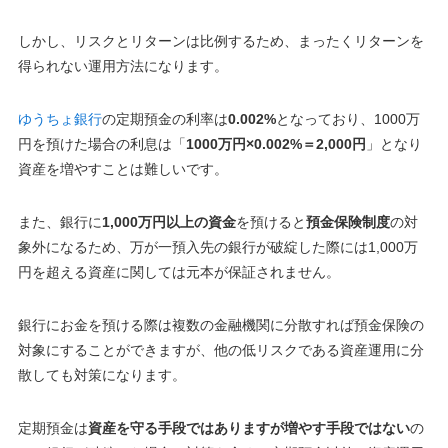
しかし、リスクとリターンは比例するため、まったくリターンを
得られない運用方法になります。
ゆうちょ銀行
の定期預金の利率は
0.002%
となっており、1000万
円を預けた場合の利息は「
1000万円×0.002%＝2,000円
」となり
資産を増やすことは難しいです。
また、銀行に
1,000万円以上の資金
を預けると
預金保険制度
の対
象外になるため、万が一預入先の銀行が破綻した際には1,000万
円を超える資産に関しては元本が保証されません。
銀行にお金を預ける際は複数の金融機関に分散すれば預金保険の
対象にすることができますが、
他の低リスクである資産運用に分
散しても対策になります
。
定期預金は
資産を守る手段ではありますが増やす手段ではない
の