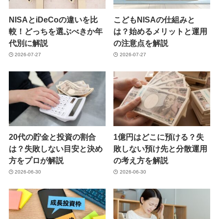
NISAとiDeCoの違いを比
こどもNISAの仕組みと
較！どっちを選ぶべきか年
は？始めるメリットと運用
代別に解説
の注意点を解説
2026-07-27
2026-07-27
20代の貯金と投資の割合
1億円はどこに預ける？失
は？失敗しない目安と決め
敗しない預け先と分散運用
方をプロが解説
の考え方を解説
2026-06-30
2026-06-30