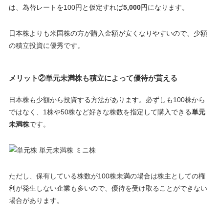
は、為替レートを100円と仮定すれば
5,000円
になります。
日本株よりも米国株の方が購入金額が安くなりやすいので、少額
の積立投資に優秀です
。
メリット②単元未満株も積立によって優待が貰える
日本株も少額から投資する方法があります。必ずしも100株から
ではなく、1株や50株など好きな株数を指定して購入できる
単元
未満株
です。
ただし、保有している株数が
100株未満
の場合は株主としての権
利が発生しない企業も多いので、
優待を受け取ることができない
場合があります
。