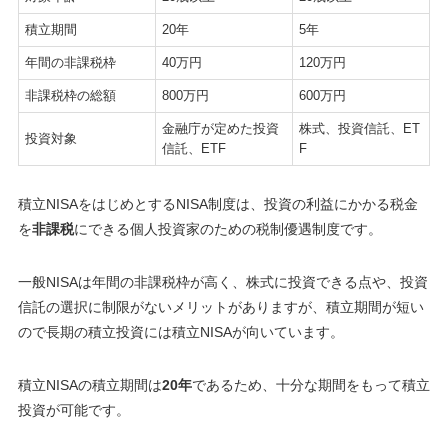
積立期間
20年
5年
年間の非課税枠
40万円
120万円
非課税枠の総額
800万円
600万円
金融庁が定めた投資
株式、投資信託、ET
投資対象
信託、ETF
F
積立NISAをはじめとするNISA制度は、投資の利益にかかる税金
を
非課税
にできる個人投資家のための税制優遇制度です。
一般NISAは年間の非課税枠が高く、株式に投資できる点や、投資
信託の選択に制限がないメリットがありますが、
積
立期間が短い
ので長期の積立投資には積立NISAが向いています
。
積立NISAの積立期間は
20年
であるため、十分な期間をもって積立
投資が可能です。