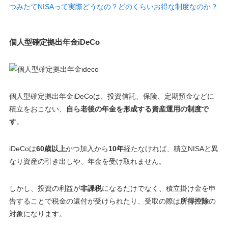
つみたてNISAって実際どうなの？どのくらいお得な制度なのか？
個人型確定拠出年金iDeCo
個人型確定拠出年金iDeCoは、投資信託、保険、定期預金などに
積立をおこない、
自ら老後の年金を形成する資産運用の制度で
す
。
iDeCoは
60歳以上
かつ加入から
10年
経たなければ、
積立
NISAと異
なり資産の引き出しや、年金を受け取れません
。
しかし、投資の利益が
非課税
になるだけでなく、積立掛け金を申
告することで税金の還付が受けられたり、受取の際は
所得控除
の
対象になります。