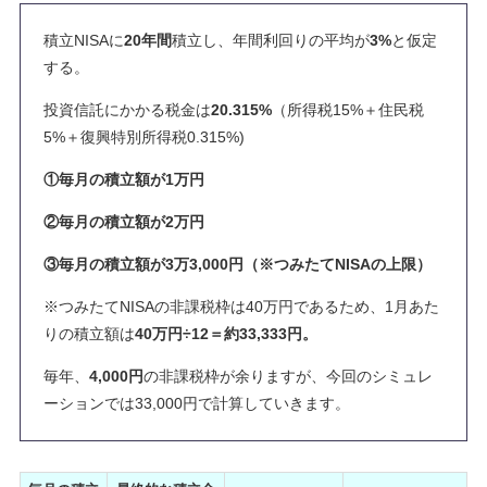
積立NISAに
20年間
積立し、年間利回りの平均が
3%
と仮定
する。
投資信託にかかる税金は
20.315%
（所得税15%＋住民税
5%＋復興特別所得税0.315%)
①毎月の積立額が1万円
②毎月の積立額が2万円
③毎月の積立額が3万3,000円（※つみたてNISAの上限）
※つみたてNISAの非課税枠は40万円であるため、1月あた
りの積立額は
40万円÷12＝約33,333円。
毎年、
4,000円
の非課税枠が余りますが、今回のシミュレ
ーションでは33,000円で計算していきます。