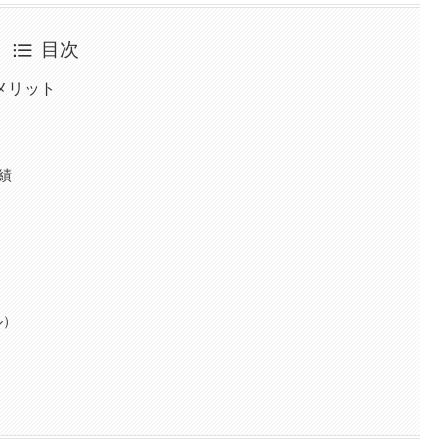
目次
メリット
実績
ル）