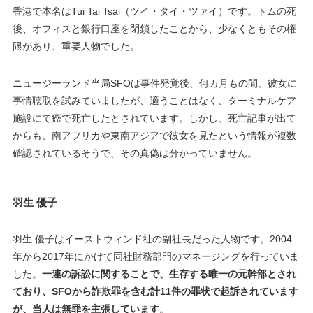
香港で本名はTui Tai Tsai（ツイ・タイ・ツァイ）です。トムの死
後、オフィスと銀行口座を閉鎖したことから、少なくともその権
限があり、重要人物でした。
ニュージーランド当局SFOは事件発覚後、何カ月もの間、彼女に
事情聴取を試みていましたが、適うことはなく、ターミナルケア
施設にて癌で死亡したとされています。しかし、死亡記事が出て
からも、南アフリカや東南アジアで彼女を見たという情報が複数
確認されているそうで、その真偽は分かっていません。
羽生 優子
羽生 優子はイーストウィンド社の副社長だった人物です。2004
年から2017年にかけて同社財務部門のマネージングを行っていま
した。
一連の訴訟に関することで、生存する唯一の元幹部とされ
ており、SFOから詐欺罪を含む計11件の罪状で起訴されています
が、当人は無罪を主張しています
。