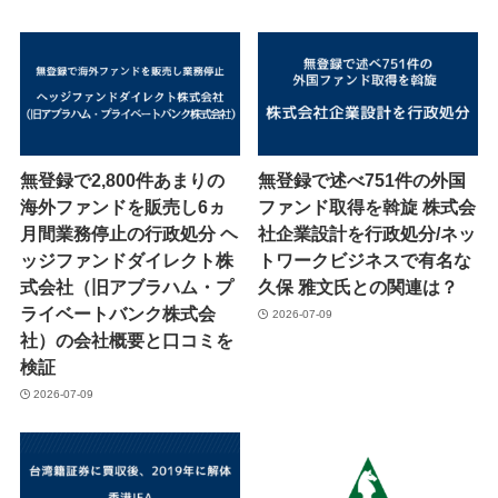
無登録で2,800件あまりの
無登録で述べ751件の外国
海外ファンドを販売し6ヵ
ファンド取得を斡旋 株式会
月間業務停止の行政処分 ヘ
社企業設計を行政処分/ネッ
ッジファンドダイレクト株
トワークビジネスで有名な
式会社（旧アブラハム・プ
久保 雅文氏との関連は？
ライベートバンク株式会
2026-07-09
社）の会社概要と口コミを
検証
2026-07-09