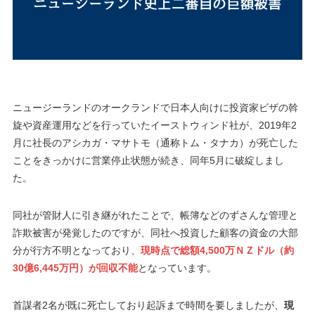
ニュージーランドのオークランドで日本人向けに投資家ビザの斡
旋や資産運用などを行っていたイーストウィンド社が、2019年2
月に社長のアシカガ・マサトモ（通称トム・タナカ）が死亡した
ことをきっかけに営業停止状態が続き、同年5月に破綻しまし
た。
同社が管財人に引き継がれたことで、帳簿などのずさんな管理と
詐欺被害が発覚したのですが、同社へ投資した顧客の資金の大部
分が行方不明となっており、
現時点で総額4,500万ＮＺドル（約
30億6,445万円）が回収不能
となっています。
首謀者2名が既に死亡しており起訴まで時間を要しましたが、
現