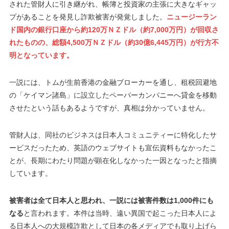
された管財人に引き継がれ、帳簿と投資家の主張に大きなギャッ
プがあることを発見し詐欺被害が発覚しました。
ニュージーラン
ド国内の銀行口座から約120万ＮＺドル（約7,000万円）が回収さ
れたものの、総額4,500万ＮＺドル（約30億6,445万円）が行方不
明となっています。
一説には、トムが生前香港の金融ブローカーを通し、租税回避地
の「ケイマン諸島」に設立したペーパーカンパニーへ貸金を移動
させたという話もあるようですが、真相は分かっていません。
管財人は、同社のビジネスは日本人コミュニティーに特化したサ
ービスだったため、英語のウェブサイトも宣伝資料もなかったこ
とが、長期にわたり問題が顕在化しなかった一因となったと指摘
しています。
被害者は全て日本人と思われ、一説には被害件数は1,000件にも
なる
と言われます。本件は当時、遠い異国で起こった日本人によ
る日本人への大規模詐欺として日本の各メディアでも取り上げら