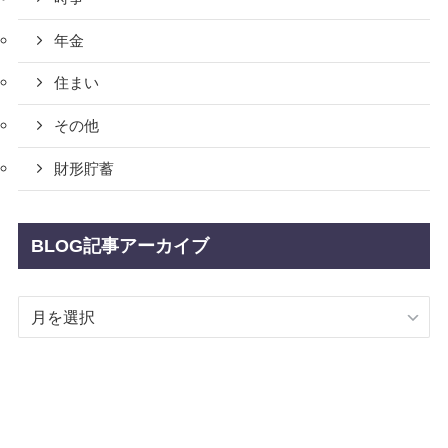
年金
住まい
その他
財形貯蓄
BLOG記事アーカイブ
BLOG
記
事
ア
ー
カ