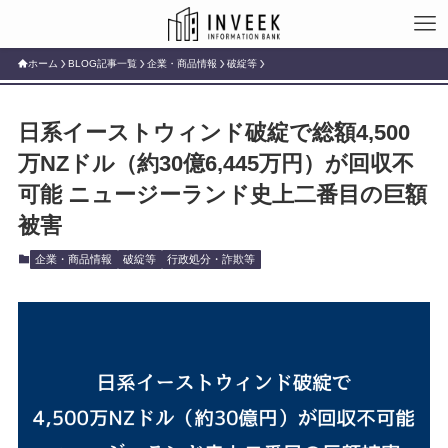
ホーム
BLOG記事一覧
企業・商品情報
破綻等
日系イーストウィンド破綻で総額4,500
万NZドル（約30億6,445万円）が回収不
可能 ニュージーランド史上二番目の巨額
被害
企業・商品情報
破綻等
行政処分・詐欺等