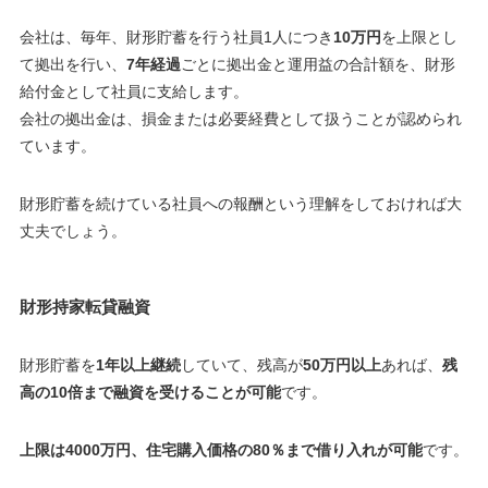
会社は、毎年、財形貯蓄を行う社員1人につき
10万円
を上限とし
て拠出を行い、
7年経過
ごとに拠出金と運用益の合計額を、財形
給付金として社員に支給します。
会社の拠出金は、損金または必要経費として扱うことが認められ
ています。
財形貯蓄を続けている社員への報酬という理解をしておければ大
丈夫でしょう。
財形持家転貸融資
財形貯蓄を
1年以上継続
していて、残高が
50万円以上
あれば、
残
高の10倍まで融資を受けることが可能
です。
上限は4000万円、住宅購入価格の80％まで借り入れが可能
です。