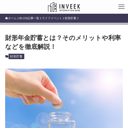
ホーム
BLOG記事一覧
ライフイベント
財形貯蓄
財形年金貯蓄とは？そのメリットや利率
などを徹底解説！
財形貯蓄