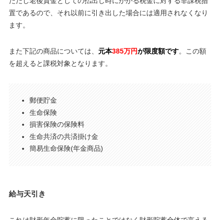
ただし老後資金としての払出し時にかかる税金に対する非課税措
置であるので、それ以前に引き出した場合には適用されなくなり
ます。
また下記の商品については、
元本
385万円
が限度額です
。この額
を超えると課税対象となります。
郵便貯金
生命保険
損害保険の保険料
生命共済の共済掛け金
簡易生命保険(年金商品)
給与天引き
これは財形年金貯蓄に限ったことではなく財形貯蓄全体で言える