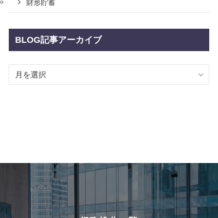
財形貯蓄
BLOG記事アーカイブ
BLOG
記
事
ア
ー
カ
イ
ブ