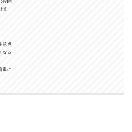
の控除
計算
注意点
くなる
慎重に