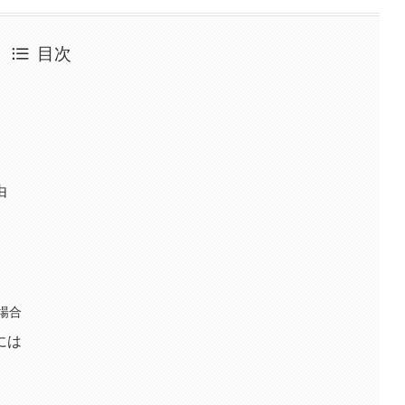
目次
由
場合
には