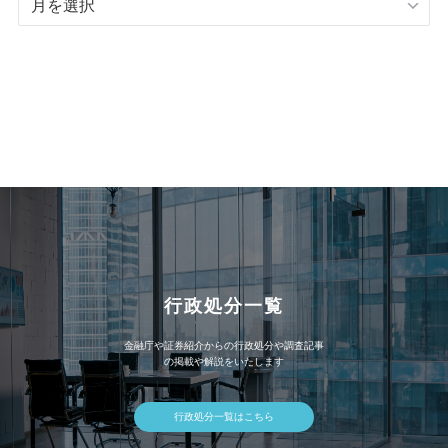
記
事
ア
ー
カ
イ
ブ
行政処分一覧
金融庁や証券紹介からの行政処分や調査記事
の掲載や解説をいたします
行政処分一覧はこちら