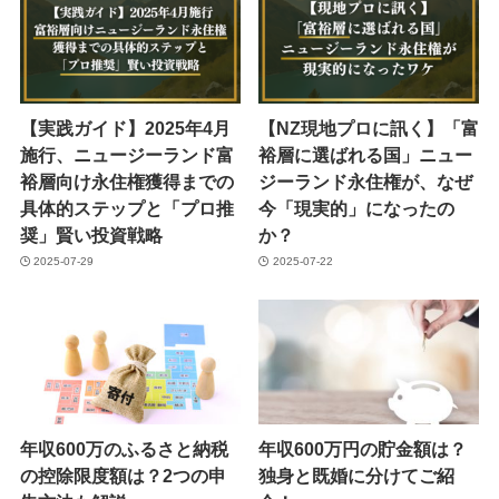
【実践ガイド】2025年4月
【NZ現地プロに訊く】「富
施行、ニュージーランド富
裕層に選ばれる国」ニュー
裕層向け永住権獲得までの
ジーランド永住権が、なぜ
具体的ステップと「プロ推
今「現実的」になったの
奨」賢い投資戦略
か？
2025-07-29
2025-07-22
年収600万のふるさと納税
年収600万円の貯金額は？
の控除限度額は？2つの申
独身と既婚に分けてご紹