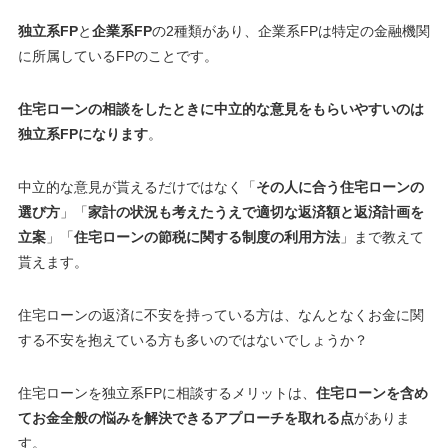
独立系FP
と
企業系FP
の2種類があり、企業系FPは特定の金融機関
に所属しているFPのことです。
住宅ローンの相談をしたときに中立的な意見をもらいやすいのは
独立系FPになります
。
中立的な意見が貰えるだけではなく「
その人に合う住宅ローンの
選び方
」「
家計の状況も考えたうえで適切な返済額と返済計画を
立案
」「
住宅ローンの節税に関する制度の利用方法
」まで教えて
貰えます。
住宅ローンの返済に不安を持っている方は、
なんとなくお金に関
する不安を抱えている方も多いのではないでしょうか？
住宅ローンを独立系FPに相談するメリットは、
住宅ローンを含め
てお金全般の悩みを解決できるアプローチを取れる点
がありま
す。