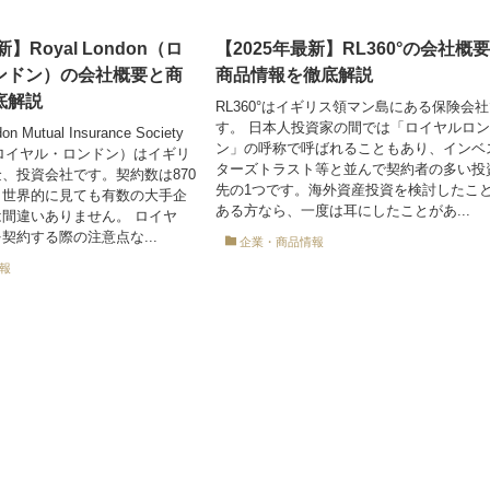
】Royal London（ロ
【2025年最新】RL360°の会社概
ンドン）の会社概要と商
商品情報を徹底解説
底解説
RL360°はイギリス領マン島にある保険会
す。 日本人投資家の間では「ロイヤルロ
on Mutual Insurance Society
ン」の呼称で呼ばれることもあり、インベ
以下ロイヤル・ロンドン）はイギリ
ターズトラスト等と並んで契約者の多い投
、投資会社です。契約数は870
先の1つです。海外資産投資を検討したこ
、世界的に見ても有数の大手企
ある方なら、一度は耳にしたことがあ...
間違いありません。 ロイヤ
契約する際の注意点な...
企業・商品情報
報