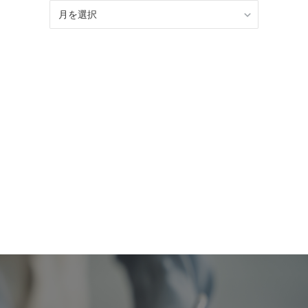
BLOG
記
事
ア
ー
カ
イ
ブ