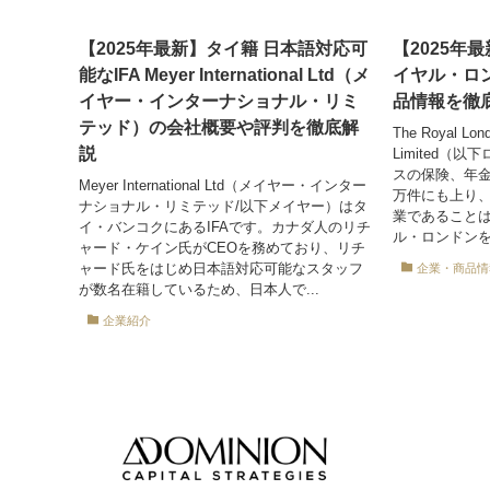
【2025年最新】タイ籍 日本語対応可
【2025年最新
能なIFA Meyer International Ltd（メ
イヤル・ロ
イヤー・インターナショナル・リミ
品情報を徹
テッド）の会社概要や評判を徹底解
The Royal Lond
説
Limited（
スの保険、年金
Meyer International Ltd（メイヤー・インター
万件にも上り
ナショナル・リミテッド/以下メイヤー）はタ
業であることは
イ・バンコクにあるIFAです。カナダ人のリチ
ル・ロンドンを
ャード・ケイン氏がCEOを務めており、リチ
ャード氏をはじめ日本語対応可能なスタッフ
企業・商品情
が数名在籍しているため、日本人で...
企業紹介