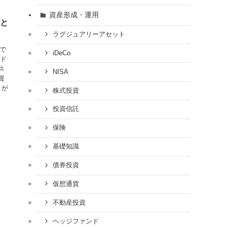
資産形成・運用
要と
ラグジュアリーアセット
社で
iDeCo
ンド
ス
NISA
資
とが
株式投資
投資信託
保険
基礎知識
債券投資
仮想通貨
不動産投資
ヘッジファンド