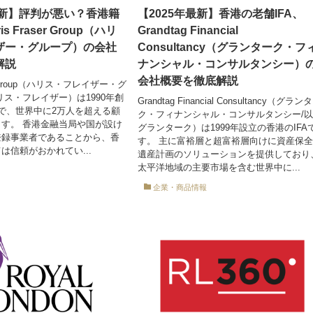
最新】評判が悪い？香港籍
【2025年最新】香港の老舗IFA、
is Fraser Group（ハリ
Grandtag Financial
ザー・グループ）の会社
Consultancy（グランターク・フ
解説
ナンシャル・コンサルタンシー）
会社概要を徹底解説
ser Group（ハリス・フレイザー・グ
リス・フレイザー）は1990年創
Grandtag Financial Consultancy（グラン
Aで、世界中に2万人を超える顧
ク・フィナンシャル・コンサルタンシー/
す。 香港金融当局や国が設け
グランターク）は1999年設立の香港のIFA
登録事業者であることから、香
す。 主に富裕層と超富裕層向けに資産保
は信頼がおかれてい...
遺産計画のソリューションを提供しており
太平洋地域の主要市場を含む世界中に...
企業・商品情報