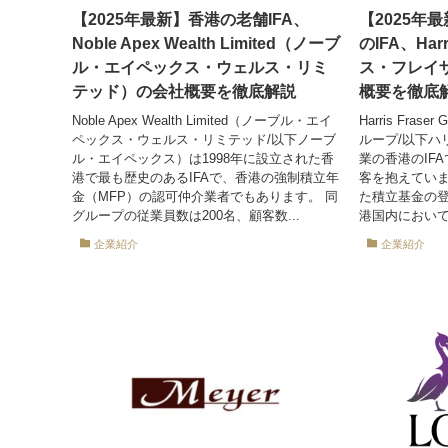
【2025年最新】香港の老舗IFA、
【2025年
Noble Apex Wealth Limited（ノーブ
のIFA、Harr
ル・エイペックス・ウェルス・リミ
ス・フレイ
テッド）の会社概要を徹底解説
概要を徹底
Noble Apex Wealth Limited（ノーブル・エイ
Harris Fra
ペックス・ウェルス・リミテッド/以下ノーブ
ループ/以下ハ
ル・エイペックス）は1998年に設立された香
業の香港のIF
港で最も歴史のあるIFAで、香港の強制積立年
客を抱えていま
金（MFP）の認可仲介業者でもあります。 同
た積立基金の
グループの従業員数は200名、顧客数...
港国内において
企業紹介
企業紹介