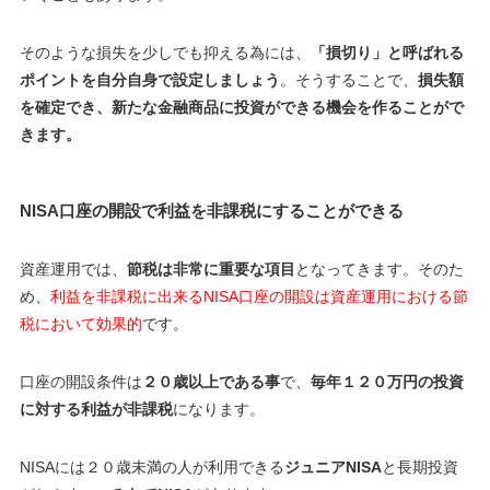
そのような損失を少しでも抑える為には、
「損切り」と呼ばれる
ポイントを自分自身で設定しましょう
。そうすることで、
損失額
を確定でき、新たな金融商品に投資ができる機会を作ることがで
きます。
NISA口座の開設で利益を非課税にすることができる
資産運用では、
節税は非常に重要な項目
となってきます。そのた
め、
利益を非課税に出来るNISA口座の開設は資産運用における節
税において効果的
です。
口座の開設条件は
２０歳以上である事
で、
毎年１２０万円の投資
に対する利益が非課税
になります。
NISAには２０歳未満の人が利用できる
ジュニアNISA
と長期投資