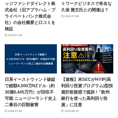
ッジファンドダイレクト株
トワークビジネスで有名な
式会社（旧アブラハム・プ
久保 雅文氏との関連は？
ライベートバンク株式会
2026-07-09
社）の会社概要と口コミを
検証
2026-07-09
日系イーストウィンド破綻
【速報】米SECがHYIP(高
で総額4,500万NZドル（約
利回り投資プログラム)型投
30億6,445万円）が回収不
資詐欺疑惑で提訴 /「欧州
可能 ニュージーランド史上
銀行を使った高利回り投
二番目の巨額被害
資」に注意
2026-07-09
2026-06-16