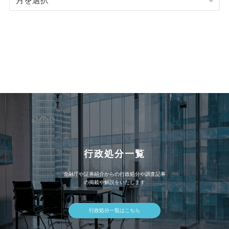
記
事
ア
ー
カ
イ
ブ
行政処分一覧
金融庁や証券紹介からの行政処分や調査記事
の掲載や解説をいたします
行政処分一覧はこちら