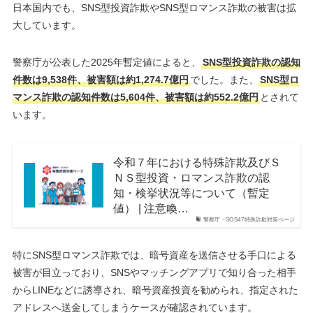
日本国内でも、SNS型投資詐欺やSNS型ロマンス詐欺の被害は拡
大しています。
警察庁が公表した2025年暫定値によると、
SNS型投資詐欺の認知
件数は9,538件、被害額は約1,274.7億円
でした。また、
SNS型ロ
マンス詐欺の認知件数は5,604件、被害額は約552.2億円
とされて
います。
令和７年における特殊詐欺及びＳ
ＮＳ型投資・ロマンス詐欺の認
知・検挙状況等について（暫定
値） | 注意喚…
警察庁・SOS47特殊詐欺対策ページ
特にSNS型ロマンス詐欺では、暗号資産を送信させる手口による
被害が目立っており、SNSやマッチングアプリで知り合った相手
からLINEなどに誘導され、暗号資産投資を勧められ、指定された
アドレスへ送金してしまうケースが確認されています。