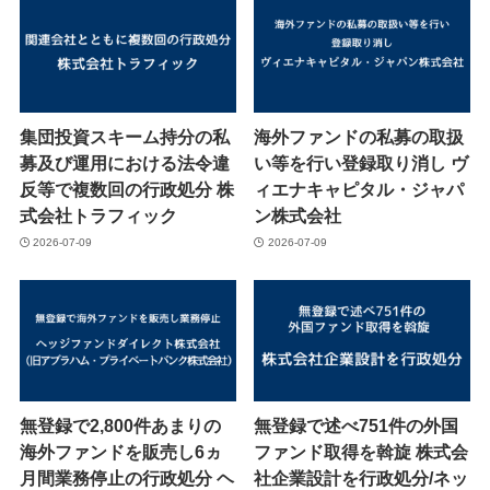
集団投資スキーム持分の私
海外ファンドの私募の取扱
募及び運用における法令違
い等を行い登録取り消し ヴ
反等で複数回の行政処分 株
ィエナキャピタル・ジャパ
式会社トラフィック
ン株式会社
2026-07-09
2026-07-09
無登録で2,800件あまりの
無登録で述べ751件の外国
海外ファンドを販売し6ヵ
ファンド取得を斡旋 株式会
月間業務停止の行政処分 ヘ
社企業設計を行政処分/ネッ