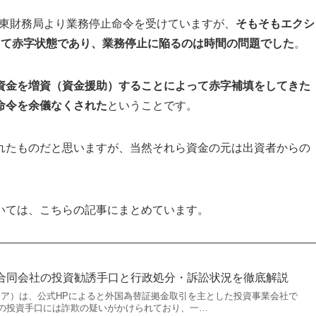
が関東財務局より業務停止命令を受けていますが、
そもそもエクシ
って赤字状態であり、業務停止に陥るのは時間の問題でした
。
資金を増資（資金援助）することによって赤字補填をしてきた
命令を余儀なくされた
ということです。
れたものだと思いますが、当然それら資金の元は出資者からの
いては、こちらの記事にまとめています。
XIA合同会社の投資勧誘手口と行政処分・訴訟状況を徹底解説
クシア）は、公式HPによると外国為替証拠金取引を主とした投資事業会社で
の投資手口には詐欺の疑いがかけられており、一…