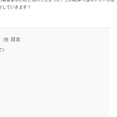
介していきます！
目次
で）