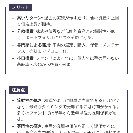
メリット
高いリターン
: 過去の実績が示す通り、他の資産を上回
る価格上昇が期待。
分散投資
: 株式や債券など伝統的資産との相関性が低
く、ポートフォリオのリスク分散になる。
専門家による運用
: 車両の選定、購入、保管、メンテナ
ンス、売却までプロに一任。
小口投資
: ファンドによっては、個人では手の届かない
高級車へ少額から投資が可能。
注意点
流動性の低さ
: 株式のように簡単に売買できるわけでは
なく、最適なタイミングで売却するには時間がかかる。
多くのファンドでは半年から数年単位の長期保有が前
提。
専門性の高さ
: 車両の真贋や価値を正しく評価するに
は、高度な専門知識とネットワークが不可欠。信頼でき