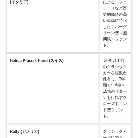
(イタリア)
による、フェ
ラーリなど歴
史的価値の高
い車両に特化
したエバーグ
リーン型（無
期限）ファン
ド。
Hetica Klassik Fund (スイス)
30年以上前
のクラシック
カーを複数台
保有し、7年
間で年率9〜
15%のリター
ンを目指すク
ローズドエン
ド型ファン
ド。
Rally (アメリカ)
クラシックカ
ーだけでな