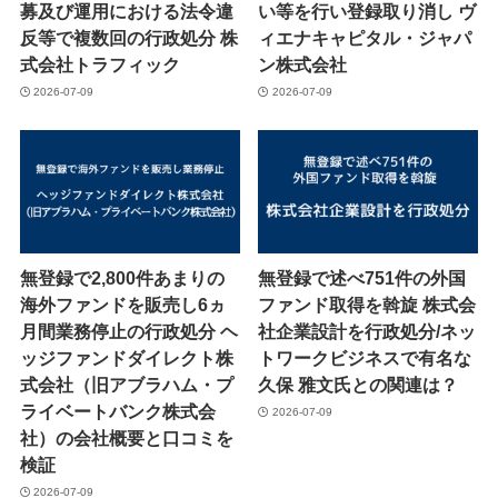
募及び運用における法令違
い等を行い登録取り消し ヴ
反等で複数回の行政処分 株
ィエナキャピタル・ジャパ
式会社トラフィック
ン株式会社
2026-07-09
2026-07-09
無登録で2,800件あまりの
無登録で述べ751件の外国
海外ファンドを販売し6ヵ
ファンド取得を斡旋 株式会
月間業務停止の行政処分 ヘ
社企業設計を行政処分/ネッ
ッジファンドダイレクト株
トワークビジネスで有名な
式会社（旧アブラハム・プ
久保 雅文氏との関連は？
ライベートバンク株式会
2026-07-09
社）の会社概要と口コミを
検証
2026-07-09