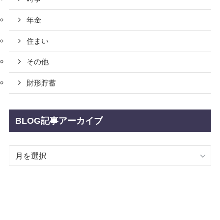
年金
住まい
その他
財形貯蓄
BLOG記事アーカイブ
BLOG
記
事
ア
ー
カ