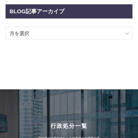
BLOG記事アーカイブ
BLOG
記
事
ア
ー
カ
イ
ブ
行政処分一覧