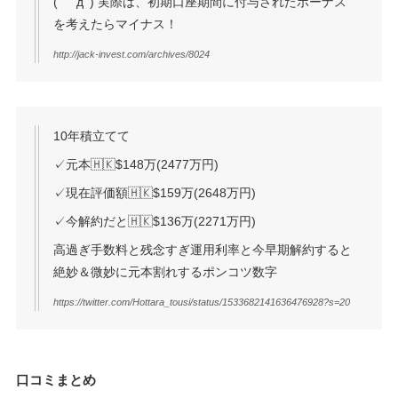
( ﾟдﾟ) 実際は、初期口座期間に付与されたボーナス
を考えたらマイナス！
http://jack-invest.com/archives/8024
10年積立てて
✓元本🇭🇰$148万(2477万円)
✓現在評価額🇭🇰$159万(2648万円)
✓今解約だと🇭🇰$136万(2271万円)
高過ぎ手数料と残念すぎ運用利率と今早期解約すると
絶妙＆微妙に元本割れするポンコツ数字
https://twitter.com/Hottara_tousi/status/1533682141636476928?s=20
口コミまとめ