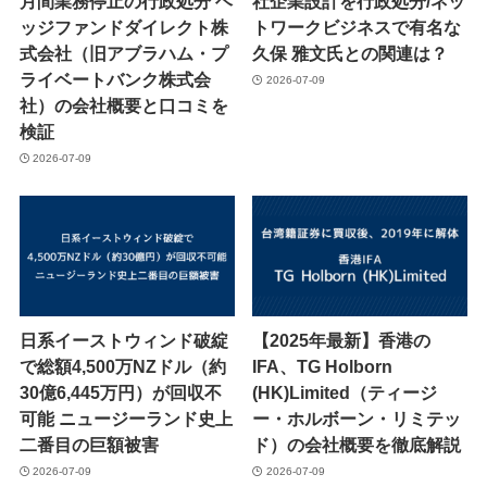
月間業務停止の行政処分 ヘ
社企業設計を行政処分/ネッ
ッジファンドダイレクト株
トワークビジネスで有名な
式会社（旧アブラハム・プ
久保 雅文氏との関連は？
ライベートバンク株式会
2026-07-09
社）の会社概要と口コミを
検証
2026-07-09
日系イーストウィンド破綻
【2025年最新】香港の
で総額4,500万NZドル（約
IFA、TG Holborn
30億6,445万円）が回収不
(HK)Limited（ティージ
可能 ニュージーランド史上
ー・ホルボーン・リミテッ
二番目の巨額被害
ド）の会社概要を徹底解説
2026-07-09
2026-07-09