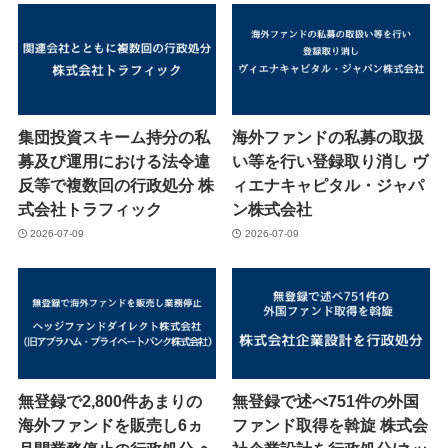
集団投資スキーム持分の私
海外ファンドの私募の取扱
募及び運用における法令違
い等を行い登録取り消し ヴ
反等で複数回の行政処分 株
ィエナキャピタル・ジャパ
式会社トラフィック
ン株式会社
2026-07-09
2026-07-09
無登録で2,800件あまりの
無登録で述べ751件の外国
海外ファンドを販売し6ヵ
ファンド取得を斡旋 株式会