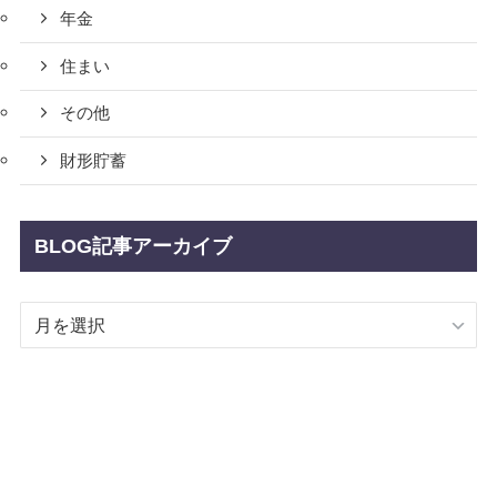
年金
住まい
その他
財形貯蓄
BLOG記事アーカイブ
BLOG
記
事
ア
ー
カ
イ