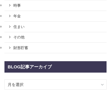
時事
年金
住まい
その他
財形貯蓄
BLOG記事アーカイブ
BLOG
記
事
ア
ー