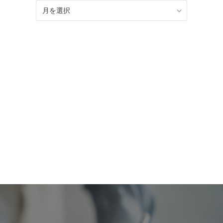
BLOG
記
事
ア
ー
カ
イ
ブ