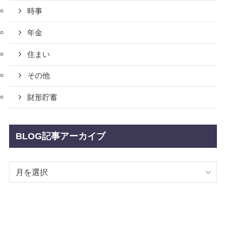
時事
年金
住まい
その他
財形貯蓄
BLOG記事アーカイブ
BLOG
記
事
ア
ー