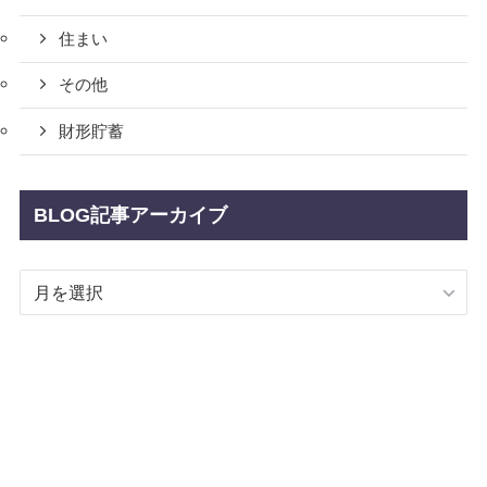
住まい
その他
財形貯蓄
BLOG記事アーカイブ
BLOG
記
事
ア
ー
カ
イ
ブ