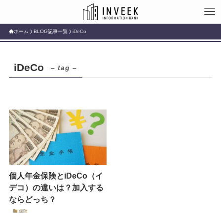
ホーム
BLOG記事一覧
iDeCo
iDeCo
– tag –
個人年金保険とiDeCo（イ
デコ）の違いは？加入する
ならどっち？
保険