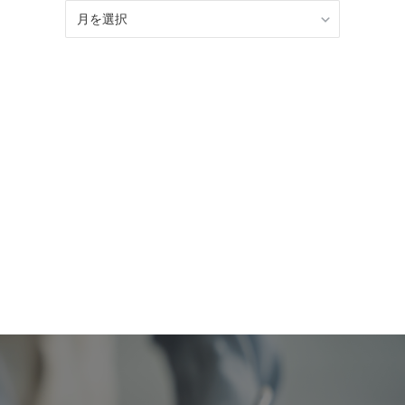
BLOG
記
事
ア
ー
カ
イ
ブ