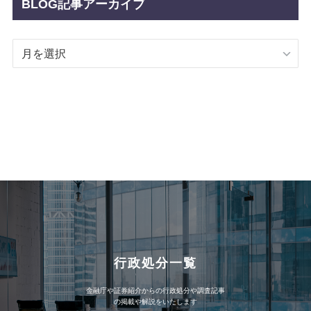
BLOG記事アーカイブ
BLOG
記
事
ア
ー
カ
イ
ブ
行政処分一覧
金融庁や証券紹介からの行政処分や調査記事
の掲載や解説をいたします