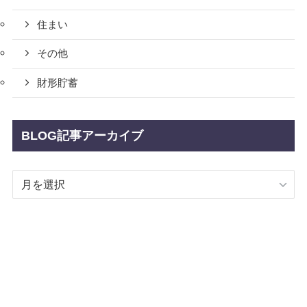
住まい
その他
財形貯蓄
BLOG記事アーカイブ
BLOG
記
事
ア
ー
カ
イ
ブ