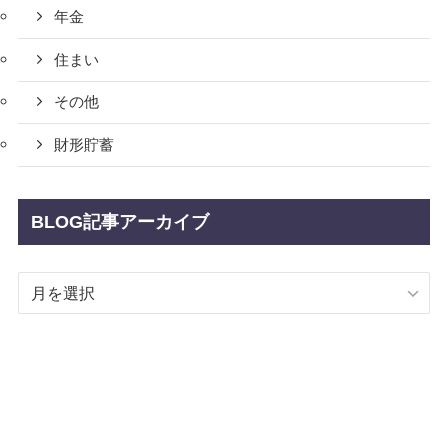
年金
住まい
その他
財形貯蓄
BLOG記事アーカイブ
BLOG
記
事
ア
ー
カ
イ