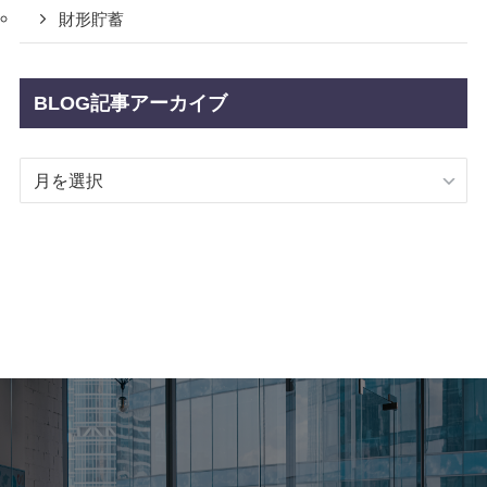
財形貯蓄
BLOG記事アーカイブ
BLOG
記
事
ア
ー
カ
イ
ブ