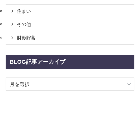
住まい
その他
財形貯蓄
BLOG記事アーカイブ
BLOG
記
事
ア
ー
カ
イ
ブ