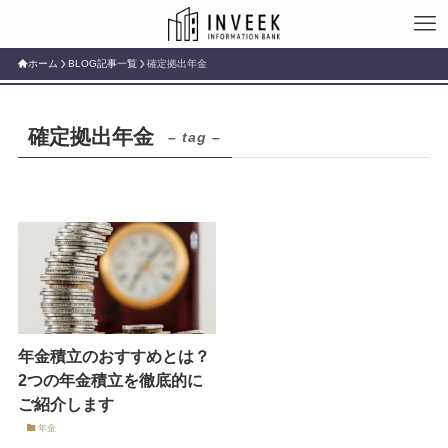
ホーム
BLOG記事一覧
確定拠出年金
確定拠出年金
– tag –
年金積立のおすすめとは？
2つの年金積立を徹底的に
ご紹介します
年金