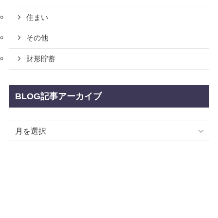
住まい
その他
財形貯蓄
BLOG記事アーカイブ
BLOG
記
事
ア
ー
カ
イ
ブ